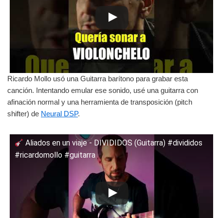
Ricardo Mollo usó una Guitarra barítono para grabar esta
canción. Intentando emular ese sonido, usé una guitarra con
afinación normal y una herramienta de transposición (pitch
shifter) de
Neural DSP
.
Aliados en un viaje - DIVIDIDOS (Guitarra) #divididos
#ricardomollo #guitarra