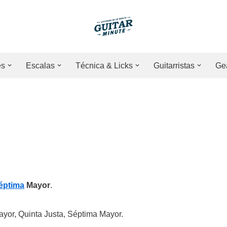
es
Escalas
Técnica & Licks
Guitarristas
Ge
éptima
Mayor
.
ayor, Quinta Justa, Séptima Mayor.