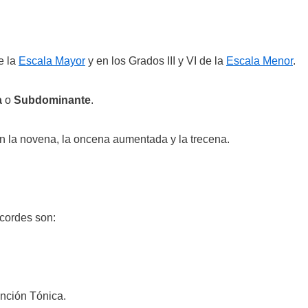
e la
Escala Mayor
y en los Grados III y VI de la
Escala Menor
.
a
o
Subdominante
.
n la novena, la oncena aumentada y la trecena.
acordes son:
nción Tónica.